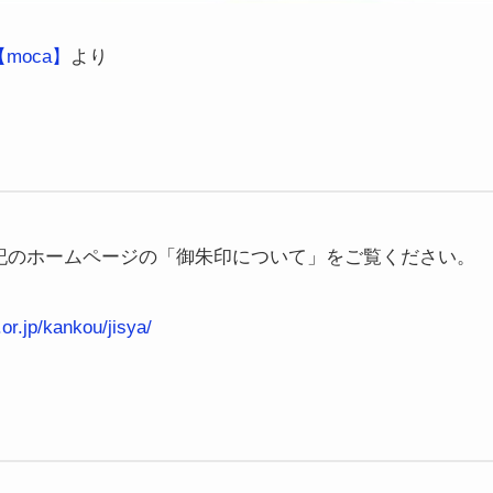
moca】
より
記のホームページの「御朱印について」をご覧ください。
or.jp/kankou/jisya/