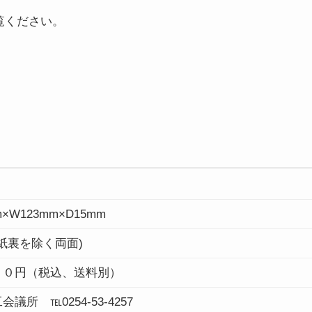
覧ください。
m×W123mm×D15mm
厚紙裏を除く両面)
００円（税込、送料別）
議所 ℡0254-53-4257