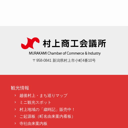
〒958-0841 新潟県村上市小町4番10号
観光情報
越後村上・まち巡りマップ
ミニ観光スポット
村上地域の「歳時記」販売中！
ご起源板（町名由来案内看板）
寺社由来案内板