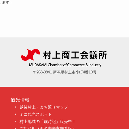
します！
〒958-0841 新潟県村上市小町4番10号
観光情報
越後村上・まち巡りマップ
ミニ観光スポット
村上地域の「歳時記」販売中！
ご起源板（町名由来案内看板）