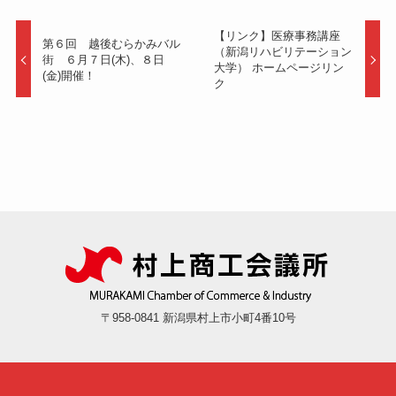
【リンク】医療事務講座
第６回 越後むらかみバル
（新潟リハビリテーション
街 ６月７日(木)、８日
大学） ホームページリン
(金)開催！
ク
〒958-0841 新潟県村上市小町4番10号