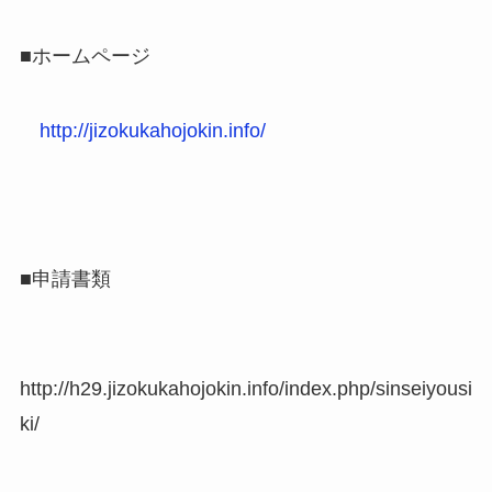
■ホームページ
http://jizokukahojokin.info/
■申請書類
http://h29.jizokukahojokin.info/index.php/sinseiyousi
ki/