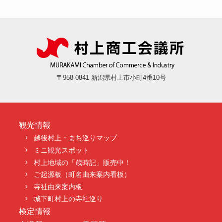
〒958-0841 新潟県村上市小町4番10号
観光情報
越後村上・まち巡りマップ
ミニ観光スポット
村上地域の「歳時記」販売中！
ご起源板（町名由来案内看板）
寺社由来案内板
城下町村上の寺社巡り
検定情報