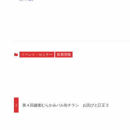
イベント・セミナー
新着情報
第４回越後むらかみバル街チラシ お詫びと訂正２