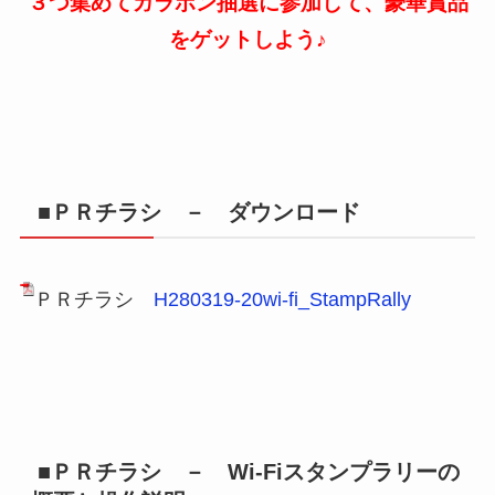
３つ集めてガラポン抽選に参加して、豪華賞品
をゲットしよう♪
■ＰＲチラシ － ダウンロード
ＰＲチラシ
H280319-20wi-fi_StampRally
■ＰＲチラシ － Wi-Fiスタンプラリーの