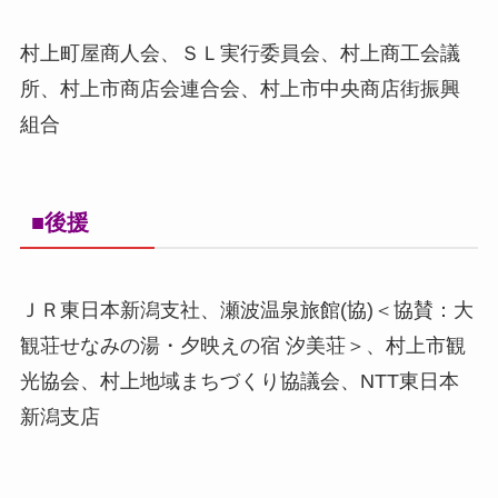
村上町屋商人会、ＳＬ実行委員会、村上商工会議
所、村上市商店会連合会、村上市中央商店街振興
組合
■後援
ＪＲ東日本新潟支社、瀬波温泉旅館(協)＜協賛：大
観荘せなみの湯・夕映えの宿 汐美荘＞、村上市観
光協会、村上地域まちづくり協議会、NTT東日本
新潟支店