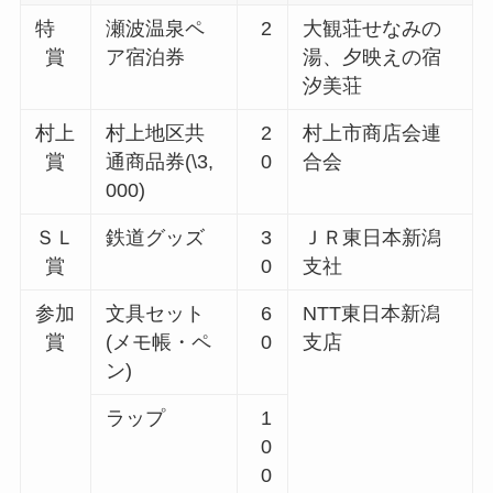
特
瀬波温泉ペ
2
大観荘せなみの
賞
ア宿泊券
湯、夕映えの宿
汐美荘
村上
村上地区共
2
村上市商店会連
賞
通商品券(\3,
0
合会
000)
ＳＬ
鉄道グッズ
3
ＪＲ東日本新潟
賞
0
支社
参加
文具セット
6
NTT東日本新潟
賞
(メモ帳・ペ
0
支店
ン)
ラップ
1
0
0